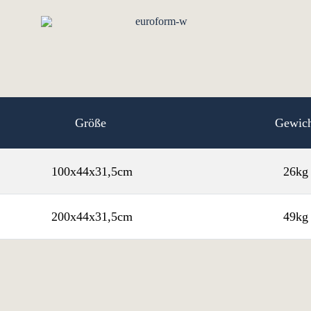
Größe
Gewich
100x44x31,5cm
26kg
200x44x31,5cm
49kg