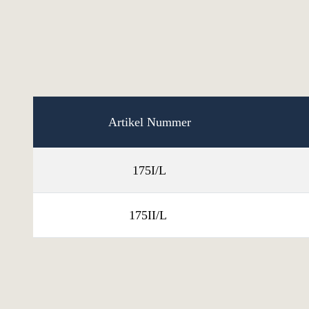
Artikel Nummer
175I/L
175II/L