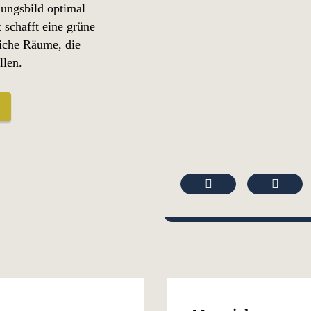
nungsbild optimal
 schafft eine grüne
liche Räume, die
llen.
Previous
Next