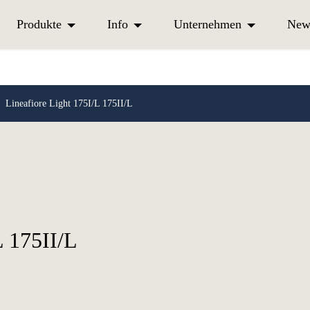
Produkte
Info
Unternehmen
New
/
Lineafiore Light 175I/L 175II/L
L 175II/L