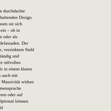
en durchdachte
khaltenden Design.
ssen sie sich
ein – ob in
n oder als
defassaden. Der
m, verzinktem Stahl
ständig und
r stilvollen
lz in einem klaren
s auch mit
r Massivität wirken
ormensprache
eren oder auf
Optional können
hl