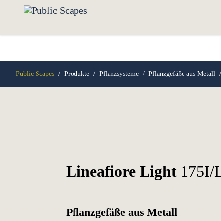
Public Scapes
/
Produkte
/
Pflanzsysteme
/
Pflanzgefäße aus Metall
Lineafiore Light
175I/
Pflanzgefäße aus Metall