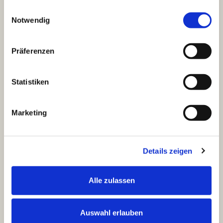
gesammelt haben.
E
i
Notwendig
n
w
i
l
Präferenzen
l
i
g
u
Statistiken
n
g
s
a
u
Marketing
s
w
a
h
l
Details zeigen
Alle zulassen
Auswahl erlauben