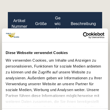
Ge
Artikel
Größe
wic
Beschreibung
Nummer
ht
74x66x
18
Einsitzer mit
329M
80cm
kg
Rückenlehne
Diese Webseite verwendet Cookies
120x66
27
Zweisitzer mit
Wir verwenden Cookies, um Inhalte und Anzeigen zu
330M
x80cm
kg
Rückenlehne
personalisieren, Funktionen für soziale Medien anbieten
zu können und die Zugriffe auf unsere Website zu
analysieren. Außerdem geben wir Informationen zu Ihrer
Verwendung unserer Website an unsere Partner für
soziale Medien, Werbung und Analysen weiter. Unsere
Partner führen diese Informationen möglicherweise mit
weiteren Daten zusammen, die Sie ihnen bereitgestellt
haben oder die sie im Rahmen Ihrer Nutzung der Dienste