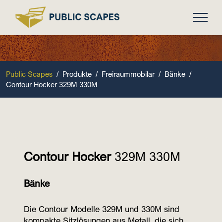
Public Scapes
/
Produkte
/
Freiraummobilar
/
Bänke
/
Contour Hocker 329M 330M
Contour Hocker
329M 330M
Bänke
Die Contour Modelle 329M und 330M sind
kompakte Sitzlösungen aus Metall, die sich