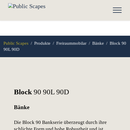
Public Scapes
/
Produkte
/
Freiraummobilar
/
Bänke
/
Block 90
90L 90D
Block
90 90L 90D
Bänke
Die Block 90 Bankserie überzeugt durch ihre
schlichte Form und hohe Robustheit und ist