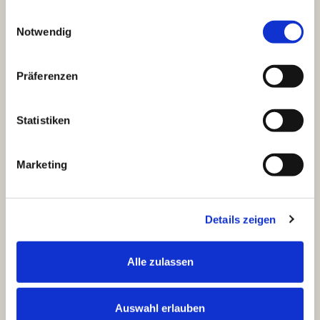
gesammelt haben.
E
i
Notwendig
n
w
i
l
Präferenzen
l
i
g
u
Statistiken
n
g
s
a
u
Marketing
s
w
a
h
l
Details zeigen
Alle zulassen
Auswahl erlauben