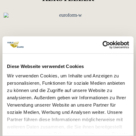
Ge
Artikel
Größe
wic
Beschreibung
Nummer
Diese Webseite verwendet Cookies
ht
Wir verwenden Cookies, um Inhalte und Anzeigen zu
personalisieren, Funktionen für soziale Medien anbieten
200x59
61
Dreisitzer ohne
90
zu können und die Zugriffe auf unsere Website zu
x40cm
kg
Rückenlehne
analysieren. Außerdem geben wir Informationen zu Ihrer
Verwendung unserer Website an unsere Partner für
200x60
70
Dreisitzer mit
90L
soziale Medien, Werbung und Analysen weiter. Unsere
x73cm
kg
Rückenlehne
Partner führen diese Informationen möglicherweise mit
weiteren Daten zusammen, die Sie ihnen bereitgestellt
200x11
13
Sechssitzer mit
90D
1x73cm
0kg
Rückenlehne
haben oder die sie im Rahmen Ihrer Nutzung der Dienste