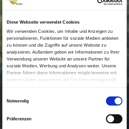
Diese Webseite verwendet Cookies
Wir verwenden Cookies, um Inhalte und Anzeigen zu
personalisieren, Funktionen für soziale Medien anbieten
zu können und die Zugriffe auf unsere Website zu
analysieren. Außerdem geben wir Informationen zu Ihrer
Verwendung unserer Website an unsere Partner für
soziale Medien, Werbung und Analysen weiter. Unsere
Partner führen diese Informationen möglicherweise mit
weiteren Daten zusammen, die Sie ihnen bereitgestellt
haben oder die sie im Rahmen Ihrer Nutzung der Dienste
ERROR 404
gesammelt haben.
E
i
Notwendig
n
w
i
Seite nicht gefunden
l
Präferenzen
l
i
g